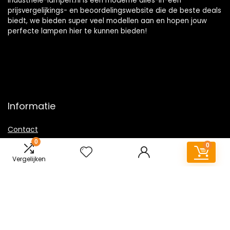
Industriele-lampen.nl is een moderne alles-in-één
prijsvergelijkings- en beoordelingswebsite die de beste deals
biedt, we bieden super veel modellen aan en hopen jouw
perfecte lampen hier te kunnen bieden!
Informatie
Contact
0
Klantenservice
0
Over ons
Vergelijken
Overzicht
Onze webshops
Vacature
Sitemap
Blogs