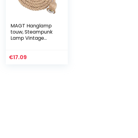
MAGT Hanglamp
touw, Steampunk
Lamp Vintage
Industriële Antieke
Steampunk Lamp
Houder Loft Lamp
€
17.09
Hennep Touw (2M)