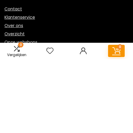
Contact
Klantenservice
Over ons
Overzicht
Onze webshops
0
0
Vacature
Vergelijken
Sitemap
Blogs
Privacybeleid
Adverteren
Contact
industriele-lampen.nl
Postadres: Lakenvelder 3 5507KV Veldhoven Nederland