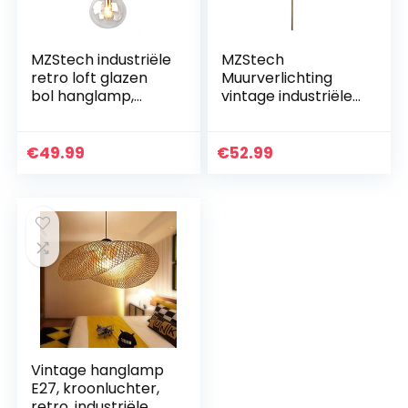
MZStech industriële
MZStech
retro loft glazen
Muurverlichting
bol hanglamp,
vintage industriële
cluster
wandkandelaar,
kroonluchter
Grijs kleurige
hangende lamp
glazen bol met
€
49.99
€
52.99
armatuur messing
lange arm gouden
fittingen(Helder…
wandlamp…
Vintage hanglamp
E27, kroonluchter,
retro, industriële