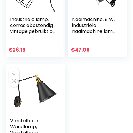
Industriële lamp,
Naaimachine, 8 W,
corrosiebestendig
industriële
vintage gebruikt op
naaimachine lamp
grote schaal
met magnetische
wandkandelaars
voet, 50 leds
zwart voor
werklamp flexibele
€
26.19
€
47.09
woonkamer voor
zwanenhalsarm
gang voor…
werklamp…
Verstelbare
Wandlamp,
Verstelbare