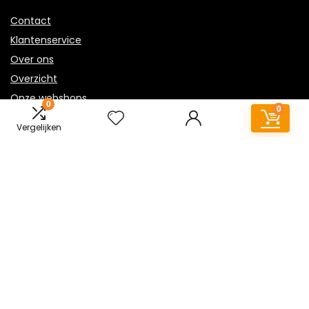
Contact
Klantenservice
Over ons
Overzicht
Onze webshops
0
0
Vacature
Vergelijken
Sitemap
Blogs
Privacybeleid
Adverteren
Contact
industriele-lampen.nl
Postadres: Lakenvelder 3 5507KV Veldhoven Nederland