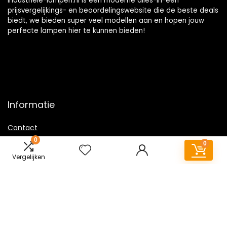
Industriele-lampen.nl is een moderne alles-in-één
prijsvergelijkings- en beoordelingswebsite die de beste deals
biedt, we bieden super veel modellen aan en hopen jouw
perfecte lampen hier te kunnen bieden!
Informatie
Contact
0
Klantenservice
0
Over ons
Vergelijken
Overzicht
Onze webshops
Vacature
Sitemap
Blogs