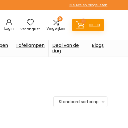
Nieuws en blogs lezen
0
0
€
0.00
Login
Vergelijken
verlanglijst
pen
Tafellampen
Deal van de
Blogs
dag
Standaard sortering