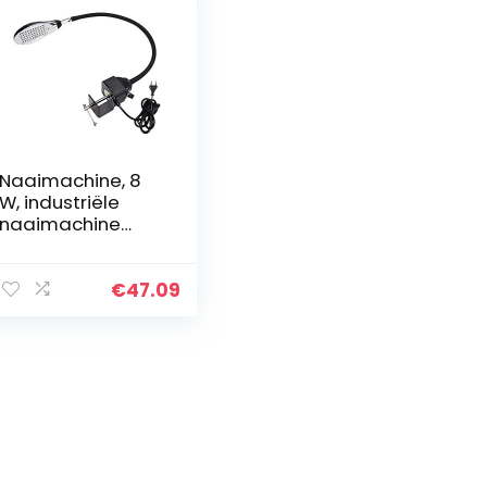
Naaimachine, 8
W, industriële
naaimachine
lamp met
magnetische
voet, 50 leds
€
47.09
werklamp
flexibele
zwanenhalsarm
werklamp…