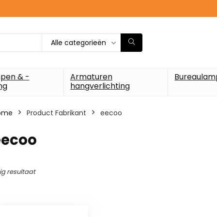
Alle categorieën
pen & -
Armaturen
Bureaulam
ng
hangverlichting
ome
Product Fabrikant
‎eecoo
eecoo
ig resultaat