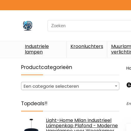
Search
for:
Industriele
Kroonluchters
Muurlam
lampen
verlichti
Productcategorieën
H
‎
Een categorie selecteren
Topdeals!!
En
Light-Home Milan Industrieel
Lampenkap Plafond - Moderne
Hanglampe voor Woonkamer,