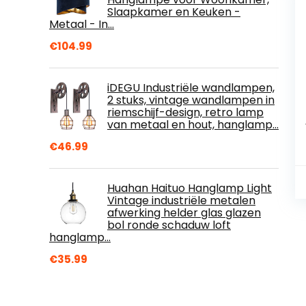
Slaapkamer en Keuken -
Metaal - In…
€
104.99
iDEGU Industriële wandlampen,
2 stuks, vintage wandlampen in
riemschijf-design, retro lamp
van metaal en hout, hanglamp…
€
46.99
Huahan Haituo Hanglamp Light
Vintage industriële metalen
afwerking helder glas glazen
bol ronde schaduw loft
hanglamp…
€
35.99