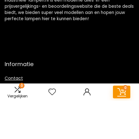
Industriele-lampen.nl is een moderne alles-in-één
prijsvergelijkings- en beoordelingswebsite die de beste deals
biedt, we bieden super veel modellen aan en hopen jouw
perfecte lampen hier te kunnen bieden!
Informatie
Contact
0
Klantenservice
0
Over ons
Vergelijken
Overzicht
Onze webshops
Vacature
Sitemap
Blogs