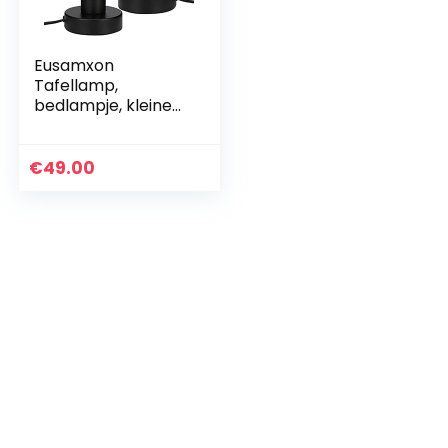
Eusamxon
Tafellamp,
bedlampje, kleine
lamp, nachtlamp
set van 2,
decoratieve lamp,
€
49.00
industriële
decoratie,
lampfitting…