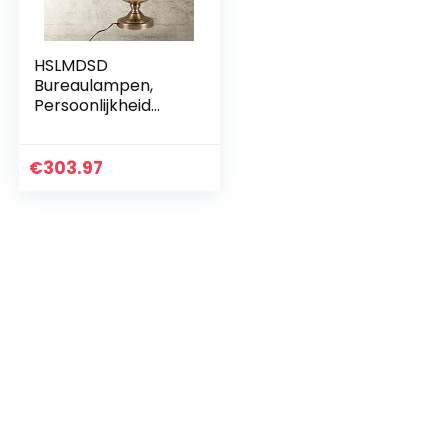
HSLMDSD
Bureaulampen,
Persoonlijkheid
Eenvoudige Vintage
Industriële Lamp,
Restaurant Bar
€
303.97
Cafe Ijzeren
Slaapkamer Lamp…