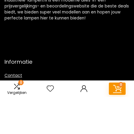
Industriele-lampen.nl is een moderne alles-in-één
prijsvergelijkings- en beoordelingswebsite die de beste deals
biedt, we bieden super veel modellen aan en hopen jouw
perfecte lampen hier te kunnen bieden!
Informatie
Contact
0
Klantenservice
0
Over ons
Vergelijken
Overzicht
Onze webshops
Vacature
Sitemap
Blogs