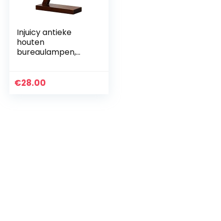
Injuicy antieke
houten
bureaulampen,
vintage metalen
tafellamp
€
28.00