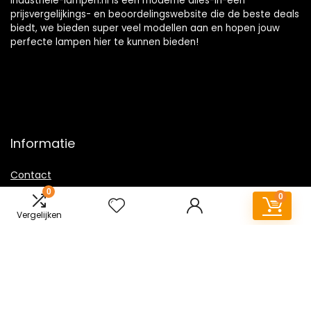
Industriele-lampen.nl is een moderne alles-in-één
prijsvergelijkings- en beoordelingswebsite die de beste deals
biedt, we bieden super veel modellen aan en hopen jouw
perfecte lampen hier te kunnen bieden!
Informatie
Contact
0
Klantenservice
0
Over ons
Vergelijken
Overzicht
Onze webshops
Vacature
Sitemap
Blogs