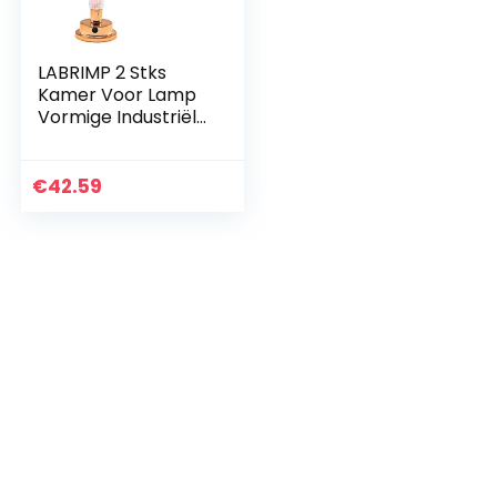
LABRIMP 2 Stks
Kamer Voor Lamp
Vormige Industriële
Creatieve Fee
Kerst Living Lezen
Decor Decoratie
€
42.59
Slaapkamers…