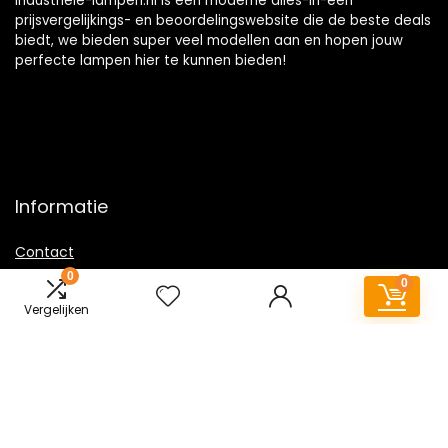
Industriele-lampen.nl is een moderne alles-in-één
prijsvergelijkings- en beoordelingswebsite die de beste deals
biedt, we bieden super veel modellen aan en hopen jouw
perfecte lampen hier te kunnen bieden!
Informatie
Contact
0
Klantenservice
0
Over ons
Vergelijken
Overzicht
Onze webshops
Vacature
Sitemap
Blogs