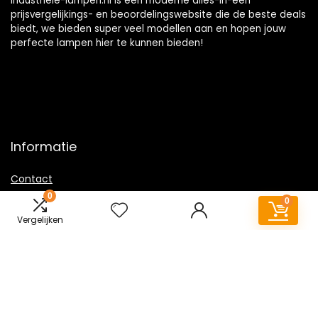
Industriele-lampen.nl is een moderne alles-in-één
prijsvergelijkings- en beoordelingswebsite die de beste deals
biedt, we bieden super veel modellen aan en hopen jouw
perfecte lampen hier te kunnen bieden!
Informatie
Contact
0
Klantenservice
0
Over ons
Vergelijken
Overzicht
Onze webshops
Vacature
Sitemap
Blogs