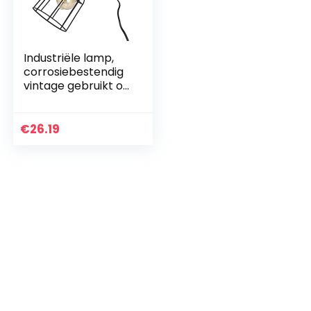
Industriële lamp,
corrosiebestendig
vintage gebruikt op
grote schaal
wandkandelaars
zwart voor
€
26.19
woonkamer voor
gang voor…