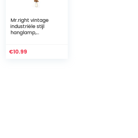
Mr.right vintage
industriële stijl
hanglamp,
henneptouw
hanglamp, voor
keuken, bar,
€
10.99
fundering, magazijn,
boerderij etc…