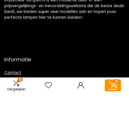
Industriele-lampen.nl is een moderne alles-in-één
prijsvergelijkings- en beoordelingswebsite die de beste deals
biedt, we bieden super veel modellen aan en hopen jouw
perfecte lampen hier te kunnen bieden!
Informatie
Contact
0
Klantenservice
0
Over ons
Vergelijken
Overzicht
Onze webshops
Vacature
Sitemap
Blogs