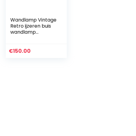
Wandlamp Vintage
Retro ijzeren buis
wandlamp
waterbuis
industriële lamp
St64
€
150.00