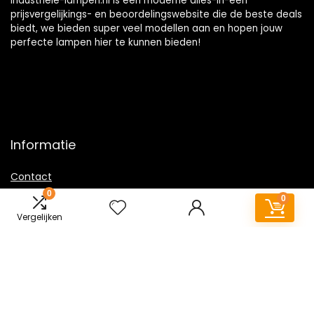
Industriele-lampen.nl is een moderne alles-in-één
prijsvergelijkings- en beoordelingswebsite die de beste deals
biedt, we bieden super veel modellen aan en hopen jouw
perfecte lampen hier te kunnen bieden!
Informatie
Contact
0
Klantenservice
0
Over ons
Vergelijken
Overzicht
Onze webshops
Vacature
Sitemap
Blogs