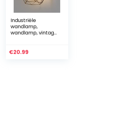
Industriële
wandlamp,
wandlamp, vintage
verlichting,
wandlamp, rustieke
metalen kooi,
€
20.99
wandlamp, Edison-
stijl, antieke…