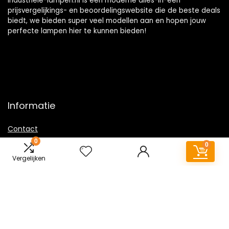
Industriele-lampen.nl is een moderne alles-in-één
prijsvergelijkings- en beoordelingswebsite die de beste deals
biedt, we bieden super veel modellen aan en hopen jouw
perfecte lampen hier te kunnen bieden!
Informatie
Contact
0
Klantenservice
0
Over ons
Vergelijken
Overzicht
Onze webshops
Vacature
Sitemap
Blogs