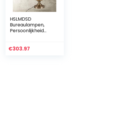
HSLMDSD
Bureaulampen,
Persoonlijkheid
Eenvoudige Vintage
Industriële Lamp,
Restaurant Bar
€
303.97
Cafe Ijzeren
Slaapkamer Lamp…