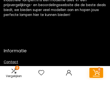
Industriele-lampen.nl is een moderne alles-in-één
prijsvergelijkings- en beoordelingswebsite die de beste deals
biedt, we bieden super veel modellen aan en hopen jouw
perfecte lampen hier te kunnen bieden!
Informatie
Contact
0
Klantenservice
0
Over ons
Vergelijken
Overzicht
Onze webshops
Vacature
Sitemap
Blogs