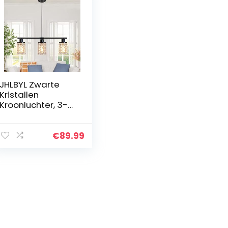
JHLBYL Zwarte
Kristallen
Kroonluchter, 3-
Lampen E27
Vintage
Industriële
€
89.99
Plafondlamp,
Moderne Zwarte
Metalen
Hanglamp…