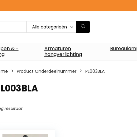
Alle categorieën
pen & -
Armaturen
Bureaulam
ng
hangverlichting
ome
Product Onderdeelnummer
‎PL003BLA
PL003BLA
ig resultaat