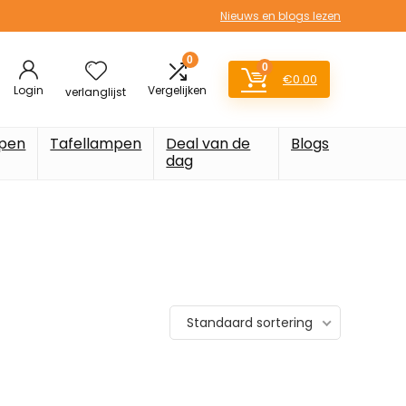
Nieuws en blogs lezen
0
0
€
0.00
Login
Vergelijken
verlanglijst
pen
Tafellampen
Deal van de
Blogs
dag
Standaard sortering