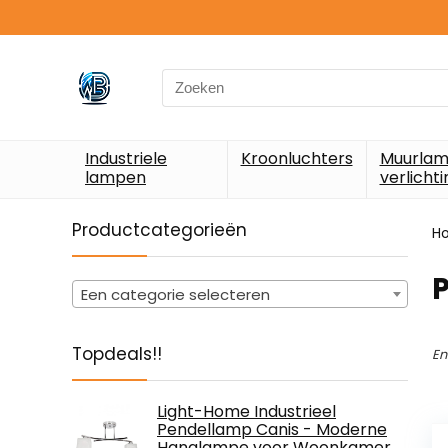
Search
for:
Industriele
Kroonluchters
Muurlam
lampen
verlichti
Productcategorieën
H
‎
Een categorie selecteren
Topdeals!!
En
Light-Home Industrieel
Pendellamp Canis - Moderne
Hanglampe voor Woonkamer,