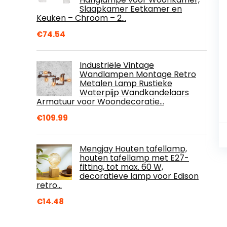
Slaapkamer Eetkamer en
Keuken – Chroom – 2…
€
74.54
Industriële Vintage
Wandlampen Montage Retro
Metalen Lamp Rustieke
Waterpijp Wandkandelaars
Armatuur voor Woondecoratie…
€
109.99
Mengjay Houten tafellamp,
houten tafellamp met E27-
fitting, tot max. 60 W,
decoratieve lamp voor Edison
retro…
€
14.48