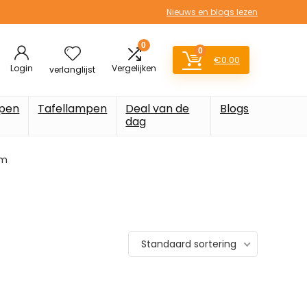
Nieuws en blogs lezen
0
0
€
0.00
Login
Vergelijken
verlanglijst
pen
Tafellampen
Deal van de
Blogs
dag
am
Standaard sortering