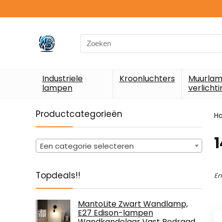
Search
for:
Industriele
Kroonluchters
Muurlam
lampen
verlichti
Productcategorieën
H
‎
Een categorie selecteren
Topdeals!!
En
MantoLite Zwart Wandlamp,
E27 Edison-lampen
Wandkandelaar Vast Bedraad