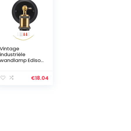
Vintage
industriële
wandlamp Edison
lamp E27 fitting
lamp zwart voor
veranda
€
18.04
slaapkamer