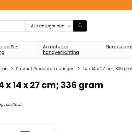
Alle categorieën
pen & -
Armaturen
Bureaulam
ng
hangverlichting
ome
Product Productafmetingen
‎14 x 14 x 27 cm; 336 gr
14 x 14 x 27 cm; 336 gram
ig resultaat