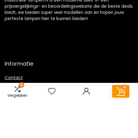
Industriele-lampen.nl is een moderne alles-in-één
prijsvergelijkings- en beoordelingswebsite die de beste deals
biedt, we bieden super veel modellen aan en hopen jouw
perfecte lampen hier te kunnen bieden!
Informatie
Contact
0
Klantenservice
0
Over ons
Vergelijken
Overzicht
Onze webshops
Vacature
Sitemap
Blogs