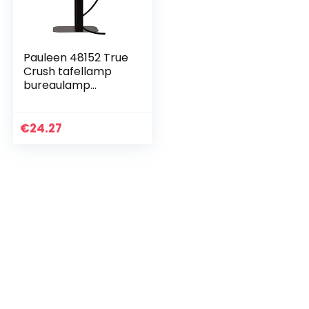
Pauleen 48152 True
Crush tafellamp
bureaulamp
industry-look voor
loftdesign max 25W
E14 zwart 230V
€
24.27
metaal