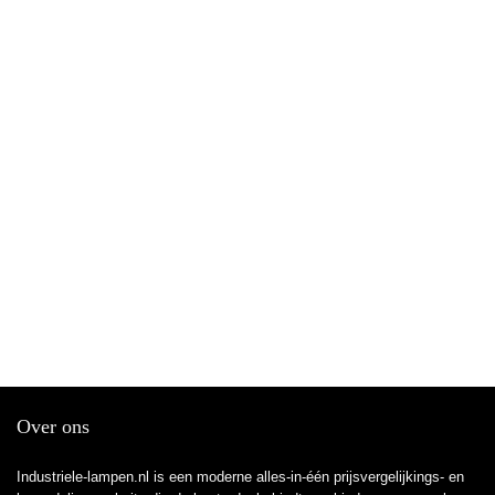
Over ons
Industriele-lampen.nl is een moderne alles-in-één prijsvergelijkings- en