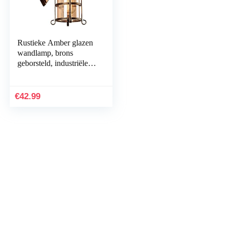
Rustieke Amber glazen
wandlamp, brons
geborsteld, industriële
boerderij lamp Sconce
veranda verlichting
waterdicht Retro…
€
42.99