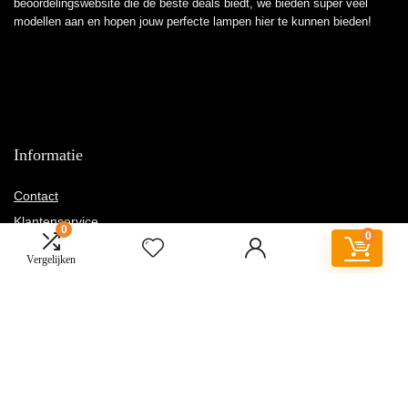
beoordelingswebsite die de beste deals biedt, we bieden super veel
modellen aan en hopen jouw perfecte lampen hier te kunnen bieden!
Informatie
Contact
Klantenservice
0
0
Over ons
Vergelijken
Overzicht
Onze webshops
Vacature
Sitemap
Blogs
Privacybeleid