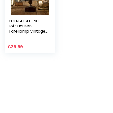
YUENSLIGHTING
Loft Houten
Tafellamp Vintage
Bureaulamp E27
Edison Lamp Retro
Industrieel Dimbaar
€
29.99
Nachtlampje voor…