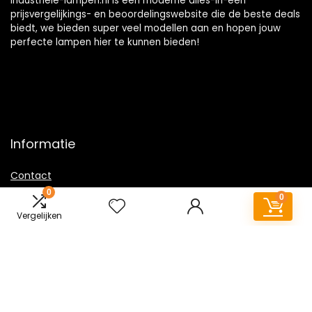
Industriele-lampen.nl is een moderne alles-in-één
prijsvergelijkings- en beoordelingswebsite die de beste deals
biedt, we bieden super veel modellen aan en hopen jouw
perfecte lampen hier te kunnen bieden!
Informatie
Contact
0
Klantenservice
0
Over ons
Vergelijken
Overzicht
Onze webshops
Vacature
Sitemap
Blogs