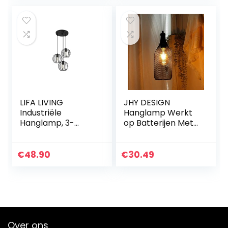
rechthoekig,
Hanglampen…
verstelbare
hoogte…
LIFA LIVING
JHY DESIGN
Industriële
Hanglamp Werkt
Hanglamp, 3-
op Batterijen Met
lichtse
Timer Van 6 uur
Plafondlamp,
Decoratieve
Zwarte
Hanglamp
€
48.90
€
30.49
Hanglampen,
Metalen Kooi
Moderne Metalen
Industriële Retro-
Verlichting, Ronde
lamp…
Hanglamp…
Over ons