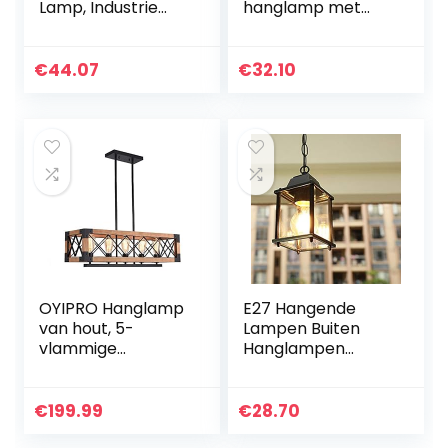
Lamp, Industrie
hanglamp met
Steampunk Water
kooi loft hanglamp
Buis Ijzer Edison
eetkamer lamp
Lamp, Hanglamp,
metaal zwart voor
€
44.07
€
32.10
Interieur Licht,
keuken,
E27…
woonkamer…
OYIPRO Hanglamp
E27 Hangende
van hout, 5-
Lampen Buiten
vlammige
Hanglampen
kroonluchter,
Zwart Retro IP23
keuken,
Plafondverlichting
eilandlamp,
Vintage Industriële
€
199.99
€
28.70
industriële lamp,
Metalen