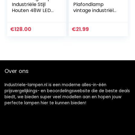
Industriële Stijl
Plafondlamp
Houten 48W LED
vintage industriële
Opknoping Lamp
kroonluchter van
Oud Ambachtelijke
ijzer kooi
Vintage Eettafel
lampenkap
€
128.00
€
21.99
Lamp Keuken
plafondlamp E27
Eiland…
verlichting
decoratie…
Over ons
Industriele-lampen.nl is een moderne alles-in-één
prijsvergelijkings- en beoordelingswebsite die de beste deals
biedt, we bieden super veel modellen aan en hopen jouw
perfecte lampen hier te kunnen bieden!