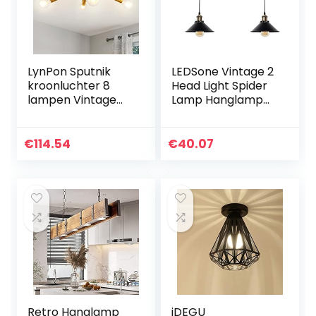
LynPon Sputnik
LEDSone Vintage 2
kroonluchter 8
Head Light Spider
lampen Vintage
Lamp Hanglamp
industriële gouden
Hoogte
branches
Verstelbare
hanglampen
Metalen Kegel
€
114.54
€
40.07
Lamp Schaduw
Retro Industriële…
Retro Hanglamp
iDEGU