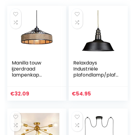
Manilla touw
Relaxdays
ijzerdraad
Industriële
lampenkap
plafondlamp/plaf
plafondlamp
ondlamp zwart –
henneptouw,
fabriekslamp
rustieke touw
industriële lamp in
€
32.09
€
54.95
creatieve retro
vintage retro look
lichtkroonluchters,
voor loft…
vintage jute…