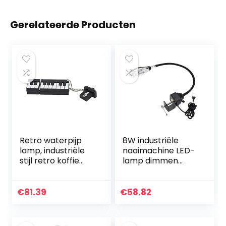
Gerelateerde Producten
Retro waterpijp
8W industriële
lamp, industriële
naaimachine LED-
stijl retro koffie
lamp dimmen
bureaulamp
LED-werklamp Ligt
armatuur 50
kralen LED’s
€
81.39
€
58.82
instelbaar licht
110-250V…