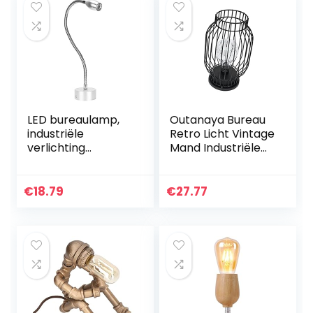
LED bureaulamp,
Outanaya Bureau
industriële
Retro Licht Vintage
verlichting
Mand Industriële
werklamp flexibele
Smeedijzeren
werklamp, voor
Nacht Slaapkamer
industriële
Lamp Nachtkastje
€
18.79
€
27.77
verlichting
Ijzeren Standaard…
juwelierszaak,
tegen…