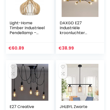
Light-Home
DAXGD E27
Timber Industrieel
Industriële
Pendellamp –
kroonluchter
Moderne
lamp, zwart retro
Hanglampe voor
kroonluchter
Woonkamer,
lampen voor
€
60.89
€
38.99
Slaapkamer
slaapkamer
Eetkamer en
woonkamer lamp,
Keuken –
gloeilamp niet…
Hanglamp…
E27 Creative
JHLBYL Zwarte