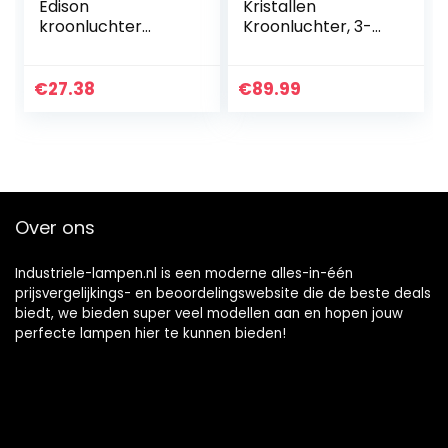
Edison
Kristallen
kroonluchter
Kroonluchter, 3-
antieke DIY
Lampen E27
kroonluchter 5
Vintage Industriële
koppen lampen
Plafondlamp,
€
27.38
€
89.99
vintage industriële
Moderne Zwarte
plafondlamp
Metalen
hanglamp lamp…
Hanglamp…
Over ons
Industriele-lampen.nl is een moderne alles-in-één
prijsvergelijkings- en beoordelingswebsite die de beste deals
biedt, we bieden super veel modellen aan en hopen jouw
perfecte lampen hier te kunnen bieden!