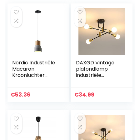
Nordic Industriële
DAXGD Vintage
Macaron
plafondlamp
Kroonluchter
industriële
Eenvoudige Retro
plafondlamp E27
Industriële Lamp
diameter 70 cm
Verstelbare E27
voor slaapkamer,
€
53.36
€
34.99
Basis Boerderij
keuken, hal,
Kroonluchter…
moderne led…