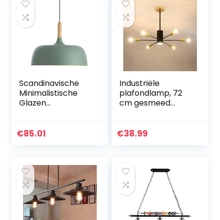
Scandinavische
Industriële
Minimalistische
plafondlamp, 72
Glazen
cm gesmeed
Kroonluchter
sputnik moleculair
Kroonluchter Met
licht met 6 lampen
Vintage Metalen
voor slaapkamer,
€
85.01
€
38.99
Gordijn In De
hal, E27-
Slaapkamer
gloeilampen niet…
Creatieve…