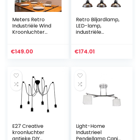
Meters Retro
Retro Biljardlamp,
Industriële Wind
LED-lamp,
Kroonluchter
industriële
Restaurant Lamp
kandelaar E27,
Biljarttafel Bar
creatieve
Creatieve 3
biljartlamp,
€
149.00
€
174.01
Kroonluchter
restaurant bar
tentoonstellingsha
llen…
E27 Creative
Light-Home
kroonluchter
Industrieel
antieke DIY
Pendellamp Canis