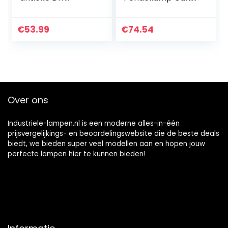
kroonluchter 6
– Moderne
koppen lampen
Hanglampe voor
vintage industriële
Woonkamer,
€
53.99
€
74.54
plafondlamp
Slaapkamer
hanglamp lamp…
Eetkamer en
Keuken – Chroom
– 2…
Over ons
Industriele-lampen.nl is een moderne alles-in-één
prijsvergelijkings- en beoordelingswebsite die de beste deals
biedt, we bieden super veel modellen aan en hopen jouw
perfecte lampen hier te kunnen bieden!