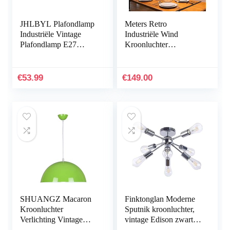
JHLBYL Plafondlamp
Meters Retro
Industriële Vintage
Industriële Wind
Plafondlamp E27
Kroonluchter
Lamp Zwart 4-
Restaurant Lamp
vlammen Kroonluchter
Biljarttafel Bar
Moderne Metalen
Creatieve 3
€
53.99
€
149.00
Hanglamp voor…
Kroonluchter
SHUANGZ Macaron
Finktonglan Moderne
Kroonluchter
Sputnik kroonluchter,
Verlichting Vintage
vintage Edison zwart
Retro Industriële Lamp
metaal 8 lampen