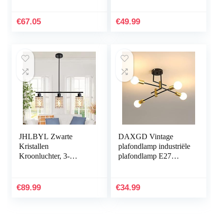
Tbv E 26
halfronde montage
Boerderijdecor
plafondlamp
€
67.05
€
49.99
Verstelbare…
industriële…
JHLBYL Zwarte
DAXGD Vintage
Kristallen
plafondlamp industriële
Kroonluchter, 3-
plafondlamp E27
Lampen E27 Vintage
diameter 70 cm voor
Industriële
slaapkamer, keuken,
Plafondlamp, Moderne
hal, moderne led…
€
89.99
€
34.99
Zwarte Metalen
Hanglamp…