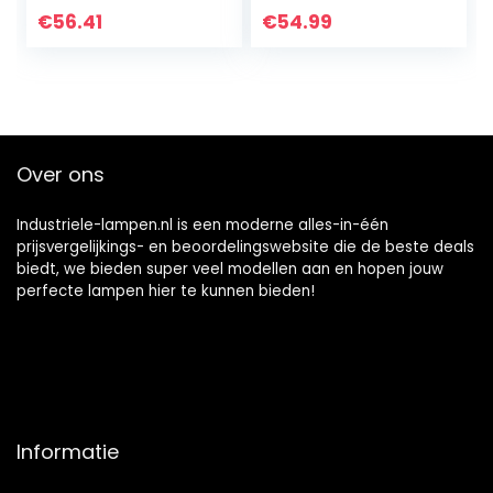
Opknoping Lamp
lichten Ijzer
€
56.41
€
54.99
Hanglamp
Vintage
Industriële Wind
zoldereilandlicht…
Armatuur E27…
Over ons
Industriele-lampen.nl is een moderne alles-in-één
prijsvergelijkings- en beoordelingswebsite die de beste deals
biedt, we bieden super veel modellen aan en hopen jouw
perfecte lampen hier te kunnen bieden!
Informatie