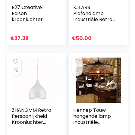
E27 Creative
KJLARS
Edison
Plafondlamp
kroonluchter
Industriële Retro
antieke DIY
Kroonluchter
kroonluchter 5
Spinnen Ijzer
koppen lampen
Waterpijp
€
27.38
€
50.00
vintage industriële
Hangende
plafondlamp
verlichting
hanglamp lamp…
Roestige Metalen
Kooi…
ZHANGMM Retro
Hennep Touw
Persoonlijkheid
hangende lamp
Kroonluchter
Industriële
Creatieve
hangende lichten
Verlichting
Retro hangende