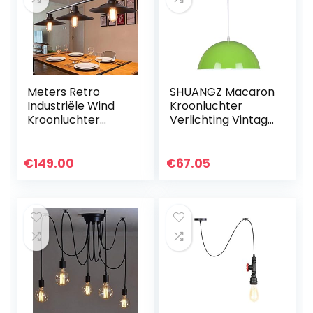
Meters Retro
SHUANGZ Macaron
Industriële Wind
Kroonluchter
Kroonluchter
Verlichting Vintage
Restaurant Lamp
Retro Industriële
Biljarttafel Bar
Lamp Tbv E 26
Creatieve 3
Boerderijdecor
€
149.00
€
67.05
Kroonluchter
Verstelbare…