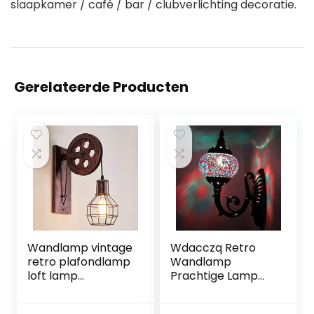
slaapkamer / café / bar / clubverlichting decoratie.
Gerelateerde Producten
Wandlamp vintage
Wdacczq Retro
retro plafondlamp
Wandlamp
loft lamp
Prachtige Lamp
industriële lamp
Retro Industriële
retro vintage lamp
Retro Wandlamp