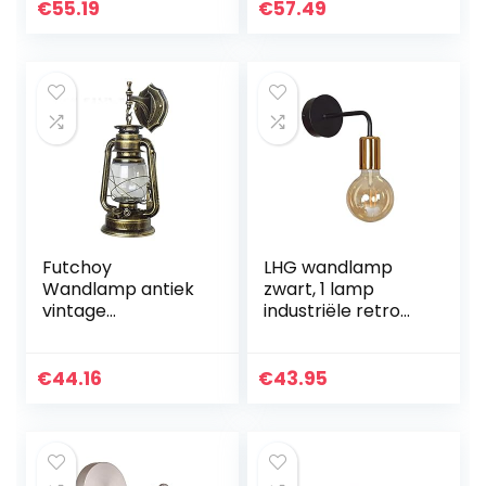
hanglamp loft
Antieke Lijn
€
55.19
€
57.49
metaal E27 voor
Metalen Kooi
landhuis…
Wandlamp Buiten…
Futchoy
LHG wandlamp
Wandlamp antiek
zwart, 1 lamp
vintage
industriële retro
buitenlantaarn
wandlamp incl. 1x
lamp retro
E27 LED-gloeilamp,
wandlamp lamp
warmwit, zwart
€
44.16
€
43.95
industriële
koper
petroleumlamp
huis decoratie hal…