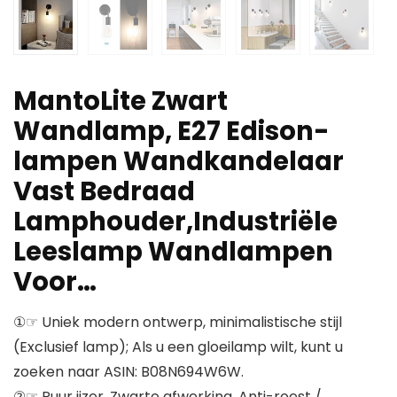
MantoLite Zwart
Wandlamp, E27 Edison-
lampen Wandkandelaar
Vast Bedraad
Lamphouder,Industriële
Leeslamp Wandlampen
Voor…
①☞ Uniek modern ontwerp, minimalistische stijl
(Exclusief lamp); Als u een gloeilamp wilt, kunt u
zoeken naar ASIN: B08N694W6W.
②☞ Puur ijzer, Zwarte afwerking, Anti-roest /