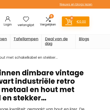
Nieuws en blogs lezen
0
0
€
0.00
Login
Vergelijken
verlanglijst
pen
Tafellampen
Deal van de
Blogs
dag
out met schakelkabel en stekker…
nnen dimbare vintage
rt industriële retro
 metaal en hout met
 en stekker…
e kwaliteit: gemaakt van hout en ijzer. De