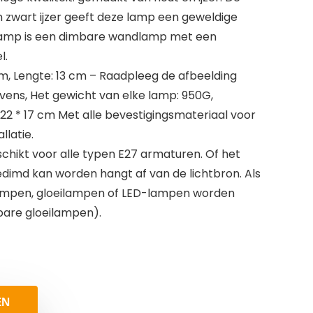
n zwart ijzer geeft deze lamp een geweldige
lamp is een dimbare wandlamp met een
l.
cm, Lengte: 13 cm – Raadpleeg de afbeelding
vens, Het gewicht van elke lamp: 950G,
​22 * ​​17 cm Met alle bevestigingsmateriaal voor
llatie.
schikt voor alle typen E27 armaturen. Of het
dimd kan worden hangt af van de lichtbron. Als
ampen, gloeilampen of LED-lampen worden
bare gloeilampen).
EN