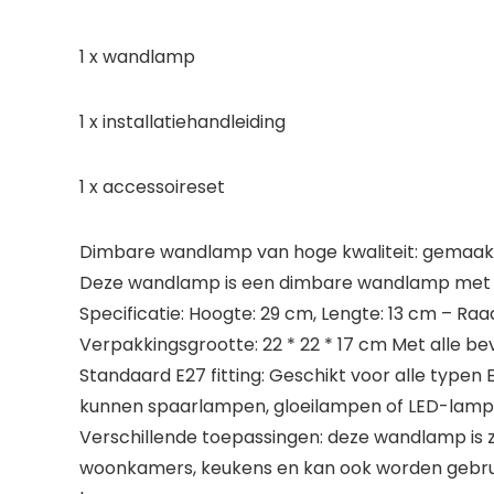
1 x wandlamp
1 x installatiehandleiding
1 x accessoireset
Dimbare wandlamp van hoge kwaliteit: gemaakt va
Deze wandlamp is een dimbare wandlamp met 
Specificatie: Hoogte: 29 cm, Lengte: 13 cm – Ra
Verpakkingsgrootte: 22 * ​​22 * ​​17 cm Met alle b
Standaard E27 fitting: Geschikt voor alle typen
kunnen spaarlampen, gloeilampen of LED-lampe
Verschillende toepassingen: deze wandlamp is ze
woonkamers, keukens en kan ook worden gebruikt