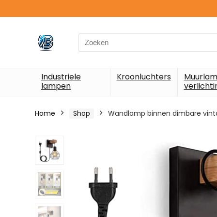
Search
for:
Industriele
Kroonluchters
Muurlam
lampen
verlichti
Home
Shop
Wandlamp binnen dimbare vinta