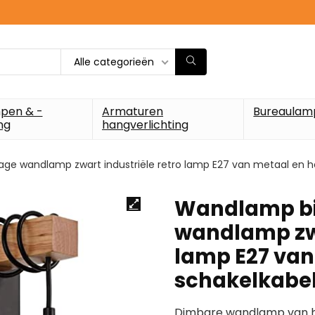
Alle categorieën
pen & -
Armaturen
Bureaulam
ng
hangverlichting
ge wandlamp zwart industriële retro lamp E27 van metaal en h
Wandlamp bi
wandlamp zwa
lamp E27 van
schakelkabel
Dimbare wandlamp van hog