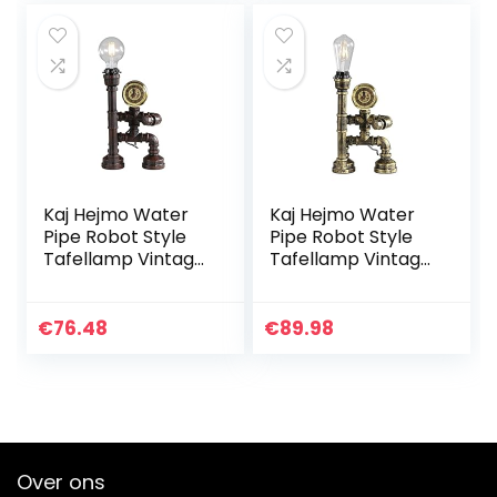
Kaj Hejmo Water
Kaj Hejmo Water
Pipe Robot Style
Pipe Robot Style
Tafellamp Vintage
Tafellamp Vintage
Industriële
Industriële
Tafellamp
Tafellamp
Steampunk Lamp
Steampunk Lamp
€
76.48
€
89.98
IJzer Retro
IJzer Retro
Nachtlampje
Nachtlampje
voor…
voor…
Over ons