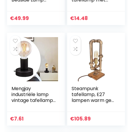
Zwart – Vintage
E27-fitting, tot
Tafellamp E27
max. 60 W,
voor Woonkamer
decoratieve lamp
€
49.99
€
14.48
Slaapkamer Goud
voor Edison retro…
Design Metalen…
Mengjay
Steampunk
industriële lamp
tafellamp, E27
vintage tafellamp
lampen warm geel
met
licht industriële stijl
kabelschakelaar
retro design
retro bedlampje
industriële
€
7.61
€
105.89
tafellamp E27 mat,
pijplamp voor
woonkamer tafel…
kantoor voor…