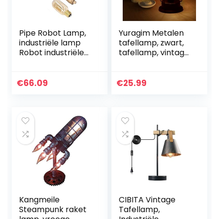
Pipe Robot Lamp,
Yuragim Metalen
industriële lamp
tafellamp, zwart,
Robot industriële
tafellamp, vintage
stijl Retro
Scandinavische
schattige E27-
stijl, industriële
lampen met lamp
tafellamp,
€
66.09
€
25.99
voor coffeeshop
diamantvorm,
voor…
draadloos…
Kangmeile
CIBITA Vintage
Steampunk raket
Tafellamp,