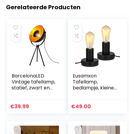
Gerelateerde Producten
BarcelonaLED
Eusamxon
Vintage tafellamp,
Tafellamp,
statief, zwart en
bedlampje, kleine
goud, industriële
lamp, nachtlamp
retro, met
set van 2,
schakelaar, E14
decoratieve lamp,
€
39.99
€
49.00
led, voor
industriële
woonkamer…
decoratie,
lampfitting…