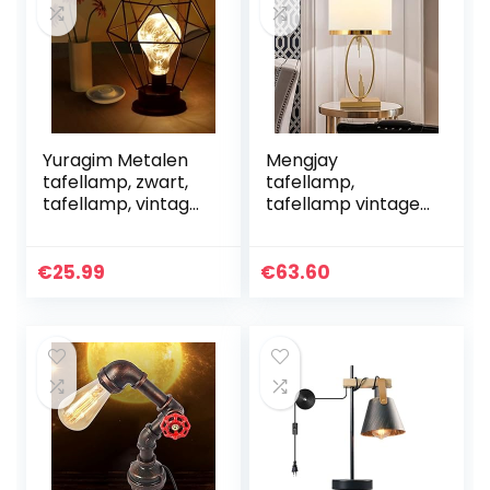
Yuragim Metalen
Mengjay
tafellamp, zwart,
tafellamp,
tafellamp, vintage
tafellamp vintage,
Scandinavische
industriële, retro,
stijl, industriële
nachtkastje staal
tafellamp,
en textiel in wit en
€
25.99
€
63.60
diamantvorm,
koper, lamp met…
draadloos…