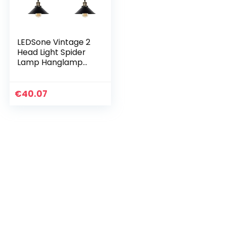
LEDSone Vintage 2
Head Light Spider
Lamp Hanglamp
Hoogte
Verstelbare
Metalen Kegel
€
40.07
Lamp Schaduw
Retro Industriële…