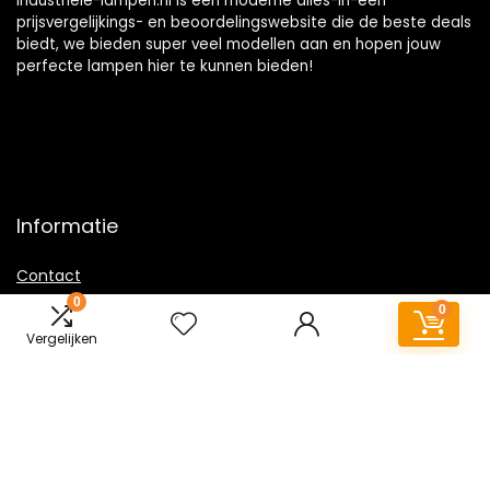
Industriele-lampen.nl is een moderne alles-in-één
prijsvergelijkings- en beoordelingswebsite die de beste deals
biedt, we bieden super veel modellen aan en hopen jouw
perfecte lampen hier te kunnen bieden!
Informatie
Contact
0
Klantenservice
0
Over ons
Vergelijken
Overzicht
Onze webshops
Vacature
Sitemap
Blogs