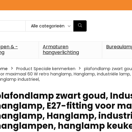
Alle categorieën
pen & -
Armaturen
Bureaulam
ng
hangverlichting
ome
Product Speciale kenmerken
‎plafondlamp zwart gou
or maximaal 60 W retro hanglamp, Hanglamp, industriële lam
nglamp industrieel,
‎plafondlamp zwart goud, Ind
anglamp, E27-fitting voor ma
hanglamp, Hanglamp, industr
hanglampen, hanglamp keuken