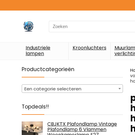
Search
for:
Industriele
Kroonluchters
Muurlam
lampen
verlichti
Productcategorieën
H
vo
ha
Een categorie selecteren
h
Topdeals!!
CBJKTX Plafondlamp Vintage
Plafondlamp 6 Vlammen
Woonkamerlamp E27