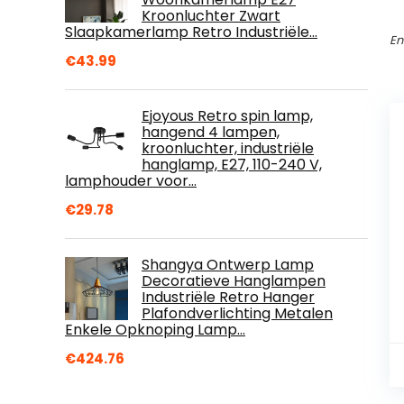
Kroonluchter Zwart
Slaapkamerlamp Retro Industriële…
En
€
43.99
Ejoyous Retro spin lamp,
hangend 4 lampen,
kroonluchter, industriële
hanglamp, E27, 110-240 V,
lamphouder voor…
€
29.78
Shangya Ontwerp Lamp
Decoratieve Hanglampen
Industriële Retro Hanger
Plafondverlichting Metalen
Enkele Opknoping Lamp…
€
424.76