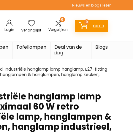
Nieuws en blogs lezen
0
0
€
0.00
Login
Vergelijken
verlanglijst
pen
Tafellampen
Deal van de
Blogs
dag
d, Industriële hanglamp lamp hanglamp, E27-fitting
p, hanglampen & hanglampen, hanglamp keuken,
ustriële hanglamp lamp
ximaal 60 W retro
iële lamp, hanglampen &
, hanglamp industrieel,