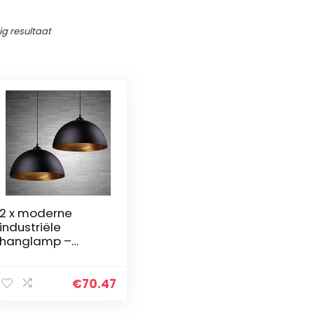
ig resultaat
2 x moderne
industriële
hanglamp –
vintage
hanglamp Ø 30
cm breedte lamp
€
70.47
kroonluchter van
ijzer hanglamp