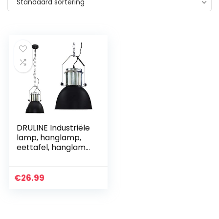
Standaard sortering
DRULINE Industriële
lamp, hanglamp,
eettafel, hanglamp,
woonkamer,
hanglamp, eettafel,
eettafellamp,
€
26.99
eetkamerlamp…