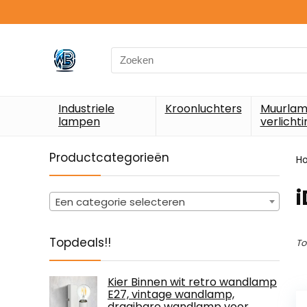
Search
for:
Industriele
Kroonluchters
Muurlam
lampen
verlichti
Productcategorieën
H
‎
Een categorie selecteren
Topdeals!!
To
Kier Binnen wit retro wandlamp
E27, vintage wandlamp,
draaibare wandlamp voor