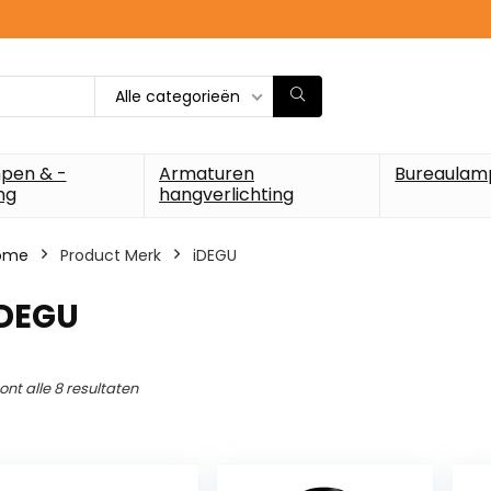
Alle categorieën
pen & -
Armaturen
Bureaulam
ng
hangverlichting
ome
Product Merk
‎iDEGU
iDEGU
ont alle 8 resultaten