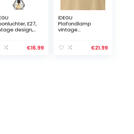
EGU
iDEGU
oonluchter, E27,
Plafondlamp
ntage design,
vintage
oi-hanglamp,
industriële
dustriële lamp,
kroonluchter van
zer, plafondlamp
ijzer kooi
€
16.99
€
21.99
or slaapkamer,
lampenkap
oonkamer…
plafondlamp E27
verlichting
decoratie…