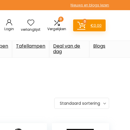
Nieuws en blogs lezen
0
0
€
0.00
Login
Vergelijken
verlanglijst
pen
Tafellampen
Deal van de
Blogs
dag
Standaard sortering