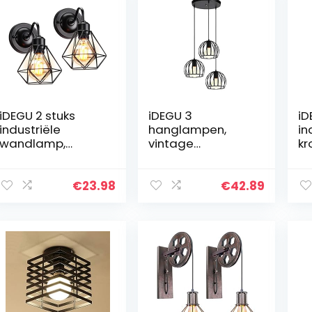
iDEGU 2 stuks
iDEGU 3
iD
industriële
hanglampen,
in
wandlamp,
vintage
kr
vintage lamp van
plafondlamp,
pl
metaal, design,
kroonluchter,
la
kooi, zwart, E27,
industriële kooi,
me
€
23.98
€
42.89
wandlamp voor
lampenkap van
vo
binnen, voor…
metaal, lamp
vi
voor woonkamer…
vo