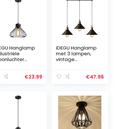
EGU Hanglamp
iDEGU Hanglamp
dustriële
met 3 lampen,
oonluchter
vintage
afondlamp
industriële
mpenkap van
metalen
taal in de
hanglamp in
€
23.99
€
47.96
rm van een kooi
Edison-stijl, fitting
ntage lamp
E27, plafondlamp
or…
voor keuken…