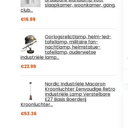
slaapkamer, woonkamer, gang,
club…
€
16.99
Oorlogsrelictlamp, helm-led-
tafellamp, militaire fan-
nachtlamp, helmstatue-
tafellamp, ouderwetse
industriële lamp…
€
22.99
Nordic Industriële Macaron
Kroonluchter Eenvoudige Retro
Industriële Lamp Verstelbare
E27 Basis Boerderij
Kroonluchter…
€
53.36