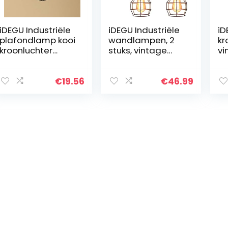
iDEGU Industriële
iDEGU Industriële
iD
plafondlamp kooi
wandlampen, 2
kr
kroonluchter
stuks, vintage
vi
hanglamp van
wandlampen in
ko
metaal ijzer lamp
riemschijf-
in
voor slaapkamer
design, retro
ij
€
19.56
€
46.99
keuken hal zwart
lamp van metaal
vo
en hout,
w
hanglamp…