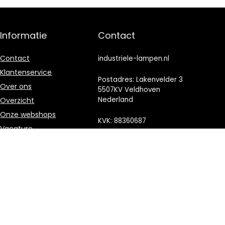
Informatie
Contact
Contact
industriele-lampen.nl
Klantenservice
Postadres: Lakenvelder 3
Over ons
5507KV Veldhoven
Nederland
Overzicht
Onze webshops
KVK: 88360687
Vacature
E-mail:
info@industriele-
Sitemap
lampen.nl
Blogs
Privacybeleid
Adverteren