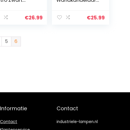
tro Zwart
Wandkandelaar
afondlamp E27
vintage – retro
mpfitting max.
zwart woonkamer
 watt, 1-lamps
slaapkamer
€
26.99
€
25.99
dustriële
keuken industriële
oonluchter
wandverlichting
160mm…
metaal…
5
6
Informatie
Contact
Contact
industriele-lampen.nl
Klantenservice