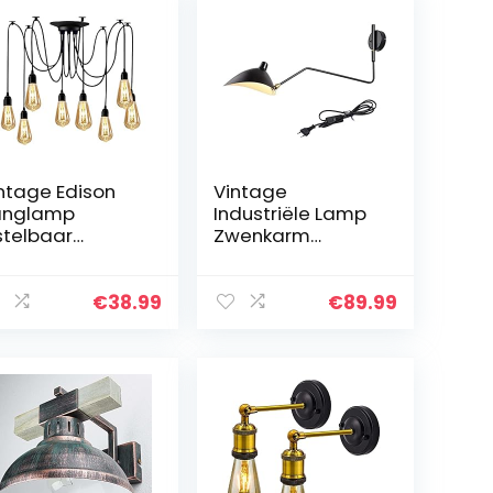
ntage Edison
Vintage
anglamp
Industriële Lamp
stelbaar
Zwenkarm
anglamp
Wandlamp
dustriële
Verstelbare
mpen zwart
Lange Arm
€
38.99
€
89.99
oonluchter,
Wandlamp
3/5/6 kop (8
Binnen, E27 Fitting
mphouders)
Metalen
Lampenkap
Zwarte…