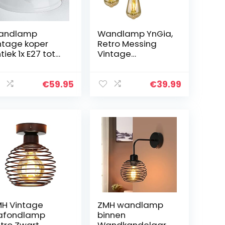
andlamp
Wandlamp YnGia,
ntage koper
Retro Messing
tiek 1x E27 tot
Vintage
W 230V lamp
Industriële
ut en metaal
Wandkandelaars
andlamp
Set van 2 Metalen
€
59.95
€
39.99
dustriële retro
Blaker Wandlamp
rlichting
Licht Verstelbare
etkamer…
Arm…
H Vintage
ZMH wandlamp
afondlamp
binnen