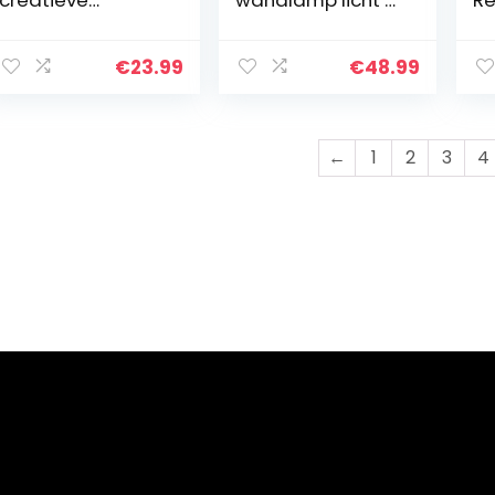
creatieve
wandlamp licht 2
Re
tafellamp ijzeren
verpakkingen,
Pl
stalen waterpijp
verstelbare lange
la
tafel
arm wandlamp
60
€
23.99
€
48.99
nachtverlichting,
blaker armatuur,
In
industriële
E27 lamp retro…
kr
steampunk…
Ø
←
1
2
3
4