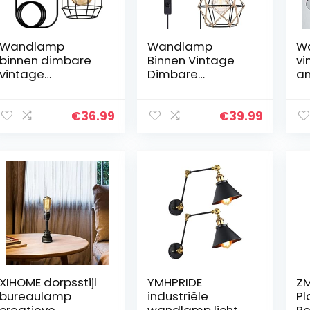
Wandlamp
Wandlamp
W
binnen dimbare
Binnen Vintage
vi
vintage
Dimbare
an
wandlamp zwart
Wandlamp Zwart
60
industriële retro
Retro Industriële
ho
lamp E27 van
Lamp Gemaakt
w
€
36.99
€
39.99
metaal en hout
Van Metaal En
in
met schakelkabel
Hout Met
ve
en stekker…
Schakelaar Snoer
e
En…
XIHOME dorpsstijl
YMHPRIDE
ZM
bureaulamp
industriële
Pl