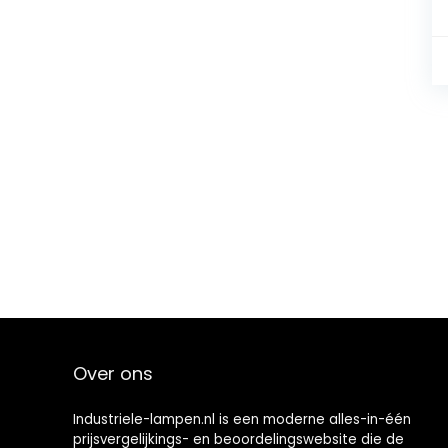
Over ons
Industriele-lampen.nl is een moderne alles-in-één
prijsvergelijkings- en beoordelingswebsite die de