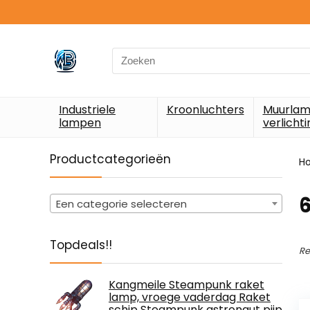
Search
for:
Industriele
Kroonluchters
Muurlam
lampen
verlichti
Productcategorieën
H
‎
Een categorie selecteren
Topdeals!!
Re
Kangmeile Steampunk raket
lamp, vroege vaderdag Raket
schip Steampunk astronaut pijp