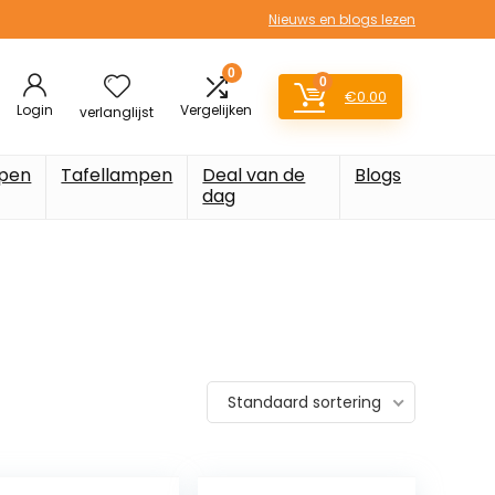
Nieuws en blogs lezen
0
0
€
0.00
Login
Vergelijken
verlanglijst
pen
Tafellampen
Deal van de
Blogs
dag
Standaard sortering