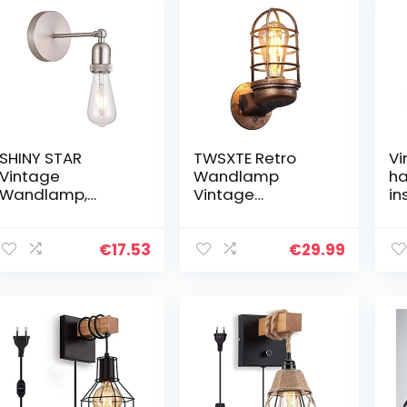
SHINY STAR
TWSXTE Retro
Vi
Vintage
Wandlamp
h
Wandlamp,
Vintage
in
Industriële
Industriële
h
Wandlamp Fitting
Verlichting
in
Verstelbare
Rustieke
la
€
17.53
€
29.99
Socket Edison
Schansen Draad
kr
Lamp Houder
Metalen Kooi
1/
Wandmontage
Wandlamp Indoor
la
Verlichting…
Thuis Retro…