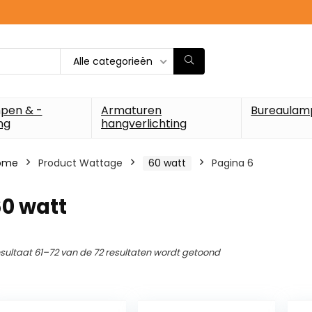
Alle categorieën
pen & -
Armaturen
Bureaulam
ng
hangverlichting
ome
Product Wattage
‎60 watt
Pagina 6
60 watt
sultaat 61–72 van de 72 resultaten wordt getoond