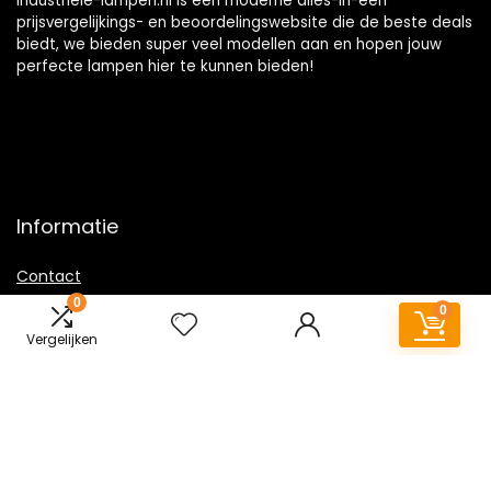
Industriele-lampen.nl is een moderne alles-in-één
prijsvergelijkings- en beoordelingswebsite die de beste deals
biedt, we bieden super veel modellen aan en hopen jouw
perfecte lampen hier te kunnen bieden!
Informatie
Contact
0
Klantenservice
0
Over ons
Vergelijken
Overzicht
Onze webshops
Vacature
Sitemap
Blogs