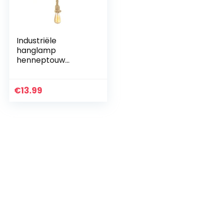
Industriële
hanglamp
henneptouw
vintage hangende
plafondlamp DIY
retro henneptouw
€
13.99
industriële
kroonluchter voor…