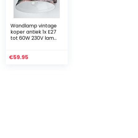
Wandlamp vintage
koper antiek 1x E27
tot 60W 230V lamp
hout en metaal
wandlamp
industriële retro
€
59.95
verlichting
eetkamer…