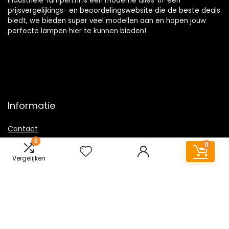
Industriele-lampen.nl is een moderne alles-in-één
prijsvergelijkings- en beoordelingswebsite die de beste deals
biedt, we bieden super veel modellen aan en hopen jouw
perfecte lampen hier te kunnen bieden!
Informatie
Contact
0
Klantenservice
0
Over ons
Vergelijken
Overzicht
Onze webshops
Vacature
Sitemap
Blogs