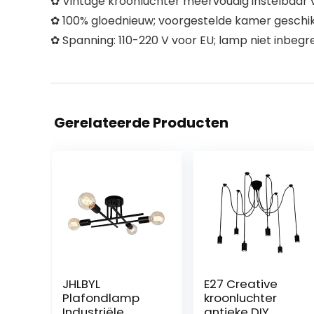
✿ Vintage kroonluchter meervoudig instelbaar 
✿ 100% gloednieuw; voorgestelde kamer geschi
✿ Spanning: 110-220 V voor EU; lamp niet inbegre
Gerelateerde Producten
JHLBYL
E27 Creative
Plafondlamp
kroonluchter
Industriële
antieke DIY