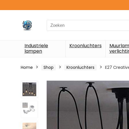
Search
for:
Industriele
Kroonluchters
Muurlam
lampen
verlichti
Home
Shop
Kroonluchters
E27 Creativ