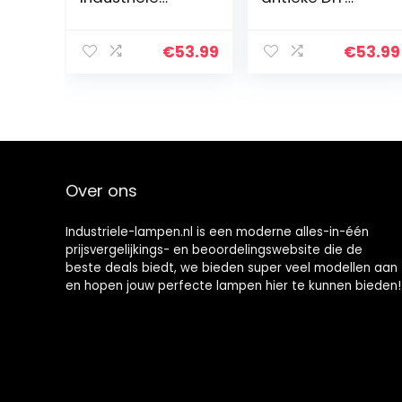
Vintage
kroonluchter 6
Plafondlamp
koppen lampen
E27 Lamp Zwart
vintage
€
53.99
€
53.99
4-vlammen
industriële
Kroonluchter
plafondlamp
Moderne
hanglamp
Metalen
lamp…
Hanglamp voor…
Over ons
Industriele-lampen.nl is een moderne alles-in-één
prijsvergelijkings- en beoordelingswebsite die de
beste deals biedt, we bieden super veel modellen aan
en hopen jouw perfecte lampen hier te kunnen bieden!