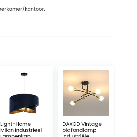
deerkamer/kantoor.
Light-Home
DAXGD Vintage
Milan Industrieel
plafondlamp
Lampenkap
industriële