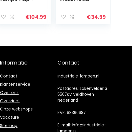
Plafond –
plafondlamp
Moderne
E27 diameter 70
Hanglampe
cm voor
€
104.99
€
34.99
voor
slaapkamer,
Woonkamer,
keuken, hal,
Slaapkamer en
moderne led…
Keuken – Metaal
– In…
Informatie
Contact
Contact
industriele-lampen.nl
Klantenservice
Postadres: Lakenvelder 3
Over ons
5507KV Veldhoven
Nederland
Overzicht
Onze webshops
KVK: 88360687
Vacature
E-mail:
info@industriele-
Sitemap
lampen.nl