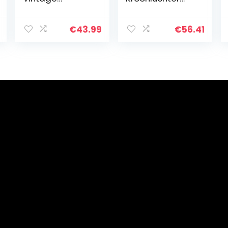
Plafondlamp 6
Creatieve
Vlammen
Verlichting
Woonkamerlam
Opknoping
€
43.99
€
56.41
p E27
Lamp Hanglamp
Kroonluchter
Industriële Wind
Zwart
Armatuur E27…
Slaapkamerlam
p Retro
Industriële…