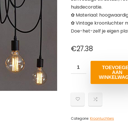
huisdecoratie.
✿ Materiaal: hoogwaardig
✿ Vintage kroonluchter 
Doe-het-zelf je eigen pl
€
27.38
TOEVOEG
AAN
WINKELWA
Categorie:
Kroonluchters