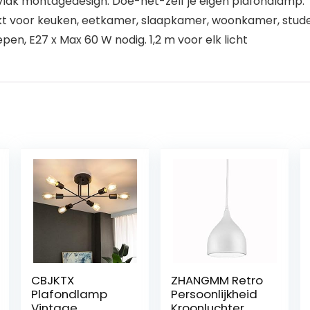
vlak montagedesign. Doe-het-zelf je eigen plafondlamp.
kt voor keuken, eetkamer, slaapkamer, woonkamer, stu
pen, E27 x Max 60 W nodig. 1,2 m voor elk licht
CBJKTX
ZHANGMM Retro
Plafondlamp
Persoonlijkheid
Vintage
Kroonluchter