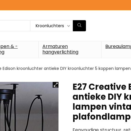
Kroonluchters
pen & -
Armaturen
Bureaulam
ng
hangverlichting
e Edison kroonluchter antieke DIY kroonluchter 5 koppen lampe
E27 Creative
antieke DIY 
lampen vinta
plafondlam
Eenvoudige structuur, retro