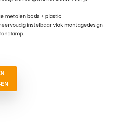
e metalen basis + plastic
meervoudig instelbaar vlak montagedesign.
afondlamp.
EN
GEN