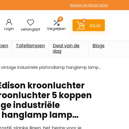
Nieuws en blogs lezen
0
0
€
0.00
Login
Vergelijken
verlanglijst
pen
Tafellampen
Deal van de
Blogs
dag
n vintage industriële plafondlamp hanglamp lamp…
 Edison kroonluchter
kroonluchter 5 koppen
ge industriële
p hanglamp lamp…
stijl, slanke lijnen, het beste voor je