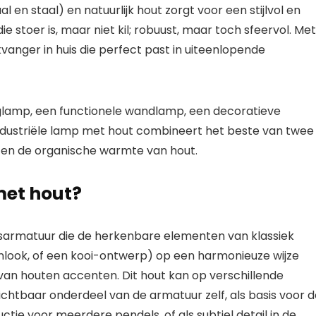
 en staal) en natuurlijk hout zorgt voor een stijlvol en
e stoer is, maar niet kil; robuust, maar toch sfeervol. Met
kvanger
in huis die perfect past in uiteenlopende
glamp
, een functionele
wandlamp
, een decoratieve
ndustriële lamp met hout
combineert het beste van twee
l en de organische warmte van hout.
met hout?
gsarmatuur
die de herkenbare elementen van klassiek
nlook, of een kooi-ontwerp) op een harmonieuze wijze
van houten accenten. Dit hout kan op verschillende
zichtbaar onderdeel van de armatuur zelf, als basis voor 
tie voor meerdere pendels, of als subtiel detail in de