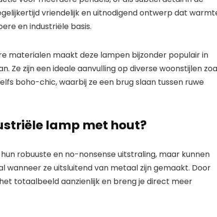
egelijkertijd vriendelijk en uitnodigend ontwerp dat warmt
ere en industriële basis.
re materialen maakt deze
lampen
bijzonder populair in
n. Ze zijn een ideale aanvulling op diverse
woonstijlen
zoa
 zelfs boho-chic, waarbij ze een brug slaan tussen ruwe
striële lamp met hout?
un robuuste en no-nonsense uitstraling, maar kunnen
ral wanneer ze uitsluitend van metaal zijn gemaakt. Door
et totaalbeeld aanzienlijk en breng je direct meer