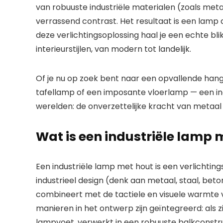
van robuuste industriële materialen (zoals metaal
verrassend contrast. Het resultaat is een lamp di
deze
verlichtingsoplossing
haal je een echte
bli
interieurstijlen
, van modern tot landelijk.
Of je nu op zoek bent naar een opvallende
han
tafellamp
of een imposante
vloerlamp
— een
i
werelden: de onverzettelijke kracht van metaa
Wat is een industriële lamp 
Een
industriële lamp met hout
is een
verlichtin
industrieel design
(denk aan metaal, staal, beto
combineert met de tactiele en visuele warmte 
manieren in het ontwerp zijn geïntegreerd: als 
lampvoet, verwerkt in een robuuste balkconstruc