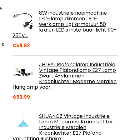
e
8W industriële naaimachine
LED-lamp dimmen LED-
werklamp Ligt armatuur 50
kralen LED's instelbaar licht 110-
250V…
ls
€
58.82
JHLBYL Plafondlamp Industriële
Vintage Plafondlamp E27 Lamp
Zwart 4-vlammen
Kroonluchter Moderne Metalen
Hanglamp voor…
€
53.99
SHUANGZ Vintage Industriele
Lamp Macarone Kroonluchter
Industriele Metalen
Kroonluchter E27 Plafond
Verlichting Rustieke…