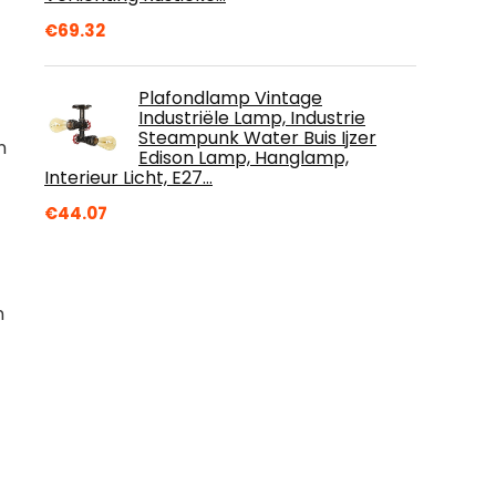
€
69.32
Plafondlamp Vintage
Industriële Lamp, Industrie
Steampunk Water Buis Ijzer
n
Edison Lamp, Hanglamp,
Interieur Licht, E27…
€
44.07
n