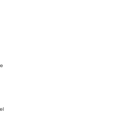
ke
el