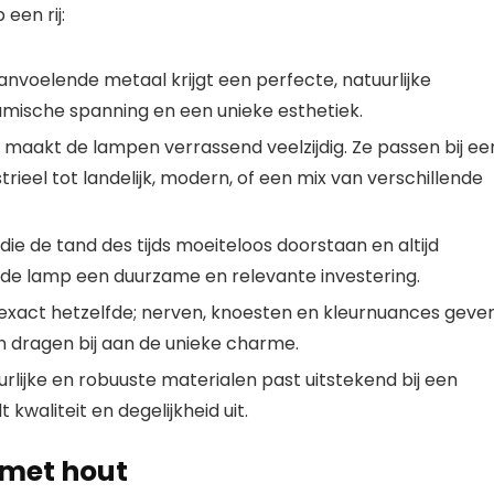
een rij:
nvoelende metaal krijgt een perfecte, natuurlijke
amische spanning en een unieke esthetiek.
maakt de lampen verrassend veelzijdig. Ze passen bij ee
strieel tot landelijk, modern, of een mix van verschillende
die de tand des tijds moeiteloos doorstaan en altijd
kt de lamp een duurzame en relevante investering.
 exact hetzelfde; nerven, knoesten en kleurnuances geve
en dragen bij aan de unieke charme.
lijke en robuuste materialen past uitstekend bij een
lt kwaliteit en degelijkheid uit.
 met hout