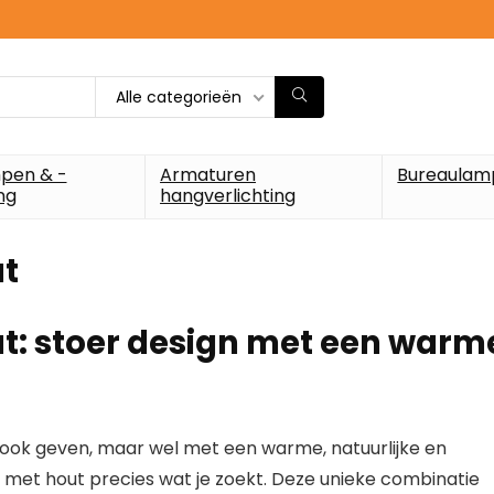
Alle categorieën
pen & -
Armaturen
Bureaulam
ng
hangverlichting
ut
ut: stoer design met een warm
look
geven, maar wel met een warme, natuurlijke en
p met hout
precies wat je zoekt. Deze unieke combinatie