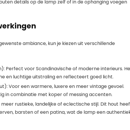
outen details op de lamp zelf of in de ophanging voegen
werkingen
gewenste ambiance, kun je kiezen uit verschillende
n):
Perfect voor
Scandinavische
of moderne interieurs. He
he en luchtige uitstraling en reflecteert goed licht.
ut):
Voor een warmere, luxere en meer
vintage
gevoel.
tig in combinatie met koper of messing accenten.
n meer
rustieke
,
landelijke
of eclectische stijl. Dit hout heef
nerven, barsten of een patina, wat de lamp een authentie