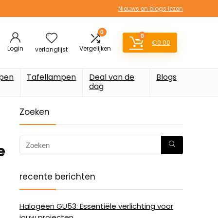
Nieuws en blogs lezen
0
0
€
0.00
Login
Vergelijken
verlanglijst
pen
Tafellampen
Deal van de
Blogs
dag
Zoeken
e
recente berichten
Halogeen GU53: Essentiële verlichting voor
jouw projecten