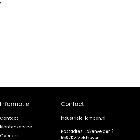
e
Informatie
Contact
Contact
industriele-lampen.nl
Klantenservice
Postadres: Lakenvelder 3
Over ons
5507KV Veldhoven