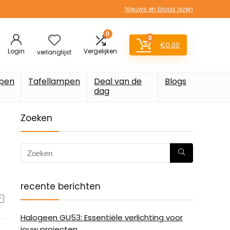
Nieuws en blogs lezen
0
0
€
0.00
Login
Vergelijken
verlanglijst
pen
Tafellampen
Deal van de
Blogs
dag
Zoeken
recente berichten
Halogeen GU53: Essentiële verlichting voor
jouw projecten