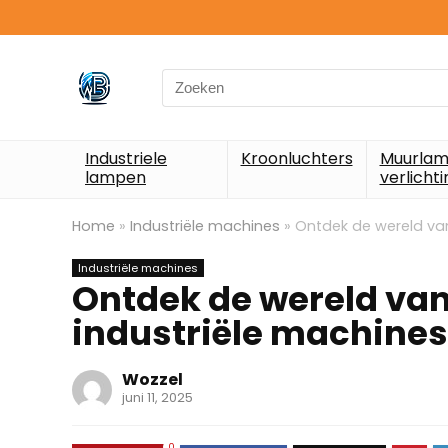
Search
for:
Industriele
Kroonluchters
Muurlam
lampen
verlichti
Home
»
Industriële machines
»
Ontdek de wereld va
Industriële machines
Ontdek de wereld va
industriële machines
Wozzel
juni 11, 2025
0