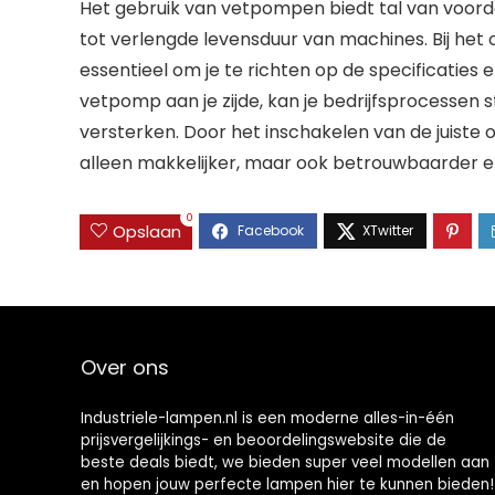
Het gebruik van vetpompen biedt tal van voordel
tot verlengde levensduur van machines. Bij het
essentieel om je te richten op de specificaties 
vetpomp aan je zijde, kan je bedrijfsprocessen s
versterken. Door het inschakelen van de juiste
alleen makkelijker, maar ook betrouwbaarder 
0
Opslaan
Over ons
Industriele-lampen.nl is een moderne alles-in-één
prijsvergelijkings- en beoordelingswebsite die de
beste deals biedt, we bieden super veel modellen aan
en hopen jouw perfecte lampen hier te kunnen bieden!