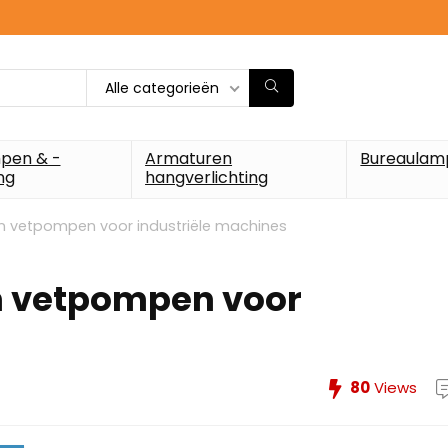
Alle categorieën
pen & -
Armaturen
Bureaulam
ng
hangverlichting
n vetpompen voor industriële machines
n vetpompen voor
80
Views