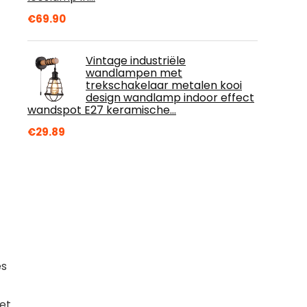
€
69.90
Vintage industriële
wandlampen met
trekschakelaar metalen kooi
design wandlamp indoor effect
wandspot E27 keramische…
€
29.89
es
et