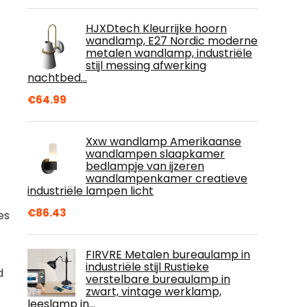
HJXDtech Kleurrijke hoorn
wandlamp, E27 Nordic moderne
metalen wandlamp, industriële
stijl messing afwerking
nachtbed…
€
64.99
Xxw wandlamp Amerikaanse
wandlampen slaapkamer
bedlampje van ijzeren
wandlampenkamer creatieve
industriële lampen licht
€
86.43
es
FIRVRE Metalen bureaulamp in
industriële stijl Rustieke
d
verstelbare bureaulamp in
zwart, vintage werklamp,
leeslamp in…