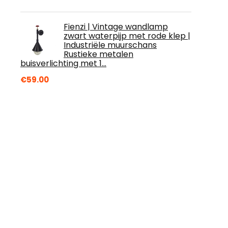
Fienzi | Vintage wandlamp
zwart waterpijp met rode klep |
t
Industriële muurschans
Rustieke metalen
buisverlichting met 1…
€
59.00