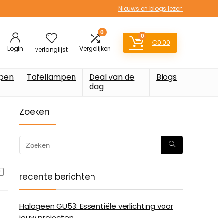
Nieuws en blogs lezen
0
0
€
0.00
Login
Vergelijken
verlanglijst
pen
Tafellampen
Deal van de
Blogs
dag
Zoeken
recente berichten
Halogeen GU53: Essentiële verlichting voor
jouw projecten