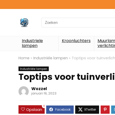
Search
for:
Industriele
Kroonluchters
Muurlam
lampen
verlichti
Home
»
Industriële lampen
»
Toptips voor tuinverlic
Industriële lampen
Toptips voor tuinverl
Wozzel
januari 19, 2023
0
Opslaan