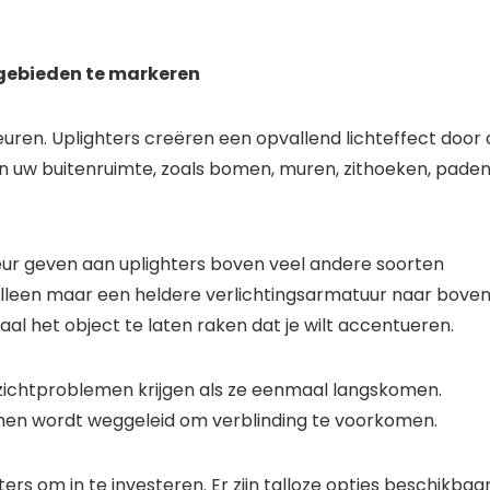
 gebieden te markeren
leuren. Uplighters creëren een opvallend lichteffect door
n uw buitenruimte, zoals bomen, muren, zithoeken, paden
r geven aan uplighters boven veel andere soorten
t alleen maar een heldere verlichtingsarmatuur naar bove
al het object te laten raken dat je wilt accentueren.
n zichtproblemen krijgen als ze eenmaal langskomen.
an hen wordt weggeleid om verblinding te voorkomen.
ters om in te investeren. Er zijn talloze opties beschikbaar