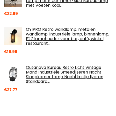
Lamp met 6 Uur Timer-Side Bureaulamp
met Voeten Kooi…
€
22.99
OYIPRO Retro wandlamp, metalen
wandlamp, industriële lamp, binnenlamp,
E27 lamphouder voor bar, café, winkel,
restaurant…
€
19.99
Outanaya Bureau Retro Licht Vintage
Mand Industriële Smeedijzeren Nacht
Slaapkamer Lamp Nachtkastje Ijzeren
Standaard…
€
27.77