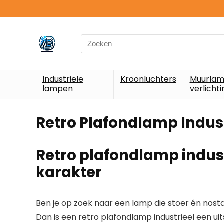
Search
for:
Industriele
Kroonluchters
Muurlam
lampen
verlichti
Retro Plafondlamp Indust
Retro plafondlamp industr
karakter
Ben je op zoek naar een
lamp
die stoer én nosta
Dan is een
retro plafondlamp industrieel
een ui