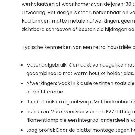
werkplaatsen of woonkamers van de jaren ’30 to
uitvoering. Het design is stoer, herkenbaar en 
kooilampen, matte metalen afwerkingen, geëmai
zichtbare schroeven of bouten die bijdragen aa
Typische kenmerken
van een
retro industriële
Materiaalgebruik:
Gemaakt van degelijke mate
gecombineerd met warm
hout
of helder
glas
.
Afwerkingen:
Vaak in klassieke tinten zoals di
of zacht crème.
Rond of bolvormig ontwerp:
Met herkenbare re
Lichtbron:
Vaak voorzien van een E27-fitting
filamentlamp
die een integraal onderdeel is v
Laag profiel:
Door de platte montage tegen het