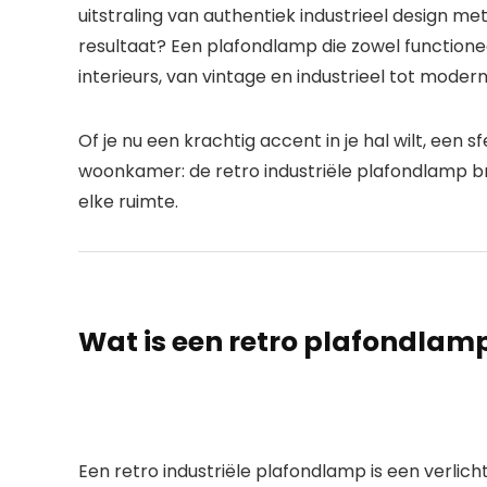
uitstraling van authentiek
industrieel design
met 
resultaat? Een
plafondlamp
die zowel functionee
interieurs, van vintage en industrieel tot mode
Of je nu een krachtig accent in je hal wilt, een
woonkamer: de
retro industriële plafondlamp
br
elke ruimte.
Wat is een retro plafondlamp i
Een
retro industriële plafondlamp
is een
verlic