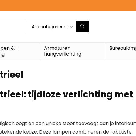
Alle categorieën
pen & -
Armaturen
Bureaulam
ng
hangverlichting
rieel
ieel: tijdloze verlichting met
lgisch oogt en een unieke sfeer toevoegt aan je interieur
tstekende keuze. Deze lampen combineren de robuuste