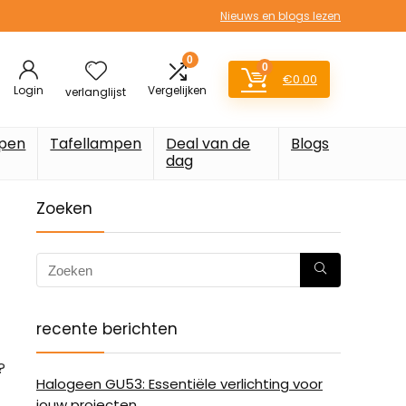
Nieuws en blogs lezen
0
0
€
0.00
Login
Vergelijken
verlanglijst
pen
Tafellampen
Deal van de
Blogs
dag
Zoeken
recente berichten
?
Halogeen GU53: Essentiële verlichting voor
jouw projecten