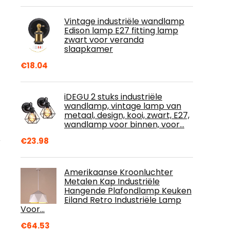
Vintage industriële wandlamp
Edison lamp E27 fitting lamp
zwart voor veranda
slaapkamer
€
18.04
iDEGU 2 stuks industriële
wandlamp, vintage lamp van
metaal, design, kooi, zwart, E27,
wandlamp voor binnen, voor…
€
23.98
r
Amerikaanse Kroonluchter
Metalen Kap Industriële
Hangende Plafondlamp Keuken
Eiland Retro Industriële Lamp
Voor…
€
64.53