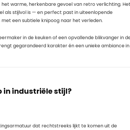
het warme, herkenbare gevoel van
retro verlichting
. He
l als stijlvol is — en perfect past in uiteenlopende
rn met een subtiele knipoog naar het verleden.
 sfeermaker in de keuken of een opvallende
blikvanger
in d
engt gegarandeerd karakter én een unieke ambiance in
n industriële stijl?
htingsarmatuur
dat rechtstreeks lijkt te komen uit de