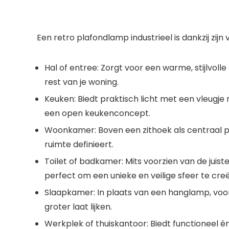
Een
retro plafondlamp industrieel
is dankzij zij
Hal of entree:
Zorgt voor een warme, stijlvoll
rest van je woning.
Keuken:
Biedt praktisch licht met een vleugje 
een open keukenconcept.
Woonkamer:
Boven een zithoek als centraal 
ruimte definieert.
Toilet of badkamer:
Mits voorzien van de juist
perfect om een unieke en veilige sfeer te creë
Slaapkamer:
In plaats van een hanglamp, voor 
groter laat lijken.
Werkplek of thuiskantoor:
Biedt functioneel én