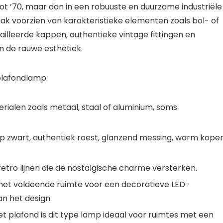
t ’70, maar dan in een robuuste en duurzame industriële
vaak voorzien van karakteristieke elementen zoals bol- of
lleerde kappen, authentieke vintage fittingen en
n de rauwe esthetiek.
 plafondlamp
:
rialen zoals
metaal
,
staal
of
aluminium
, soms
ep
zwart
, authentiek
roest
, glanzend
messing
, warm
kope
tro lijnen die de nostalgische charme versterken.
 met voldoende ruimte voor een decoratieve
LED-
an het design.
 plafond is dit type lamp ideaal voor ruimtes met een